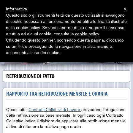
Menu
×
Informativa
Questo sito o gli strumenti terzi da questo utilizzati si avvalgono
di cookie necessari al funzionamento ed utili alle finalità illustrate
LAVORO IN SINTESI
nella cookie policy. Se vuoi saperne di più o negare il consenso
Dedicato a RENATO PROIA Consulente del Lavoro (Roma,
10/04/1921 - Milano, 28/06/2000)
a tutti o ad alcuni cookie, consulta la
cookie policy
.
Chiudendo questo banner, scorrendo questa pagina, cliccando
su un link o proseguendo la navigazione in altra maniera,
acconsenti all’uso dei cookie.
RETRIBUZIONE DI FATTO
RAPPORTO TRA RETRIBUZIONE MENSILE E ORARIA
Quasi tutti i
Contratti Collettivi di Lavoro
prevedono l’erogazione
della retribuzione su base mensile. In ogni caso ogni Contratto
Collettivo indica il divisore da applicare alla retribuzione mensile
al fine di ottenere la relativa paga oraria.